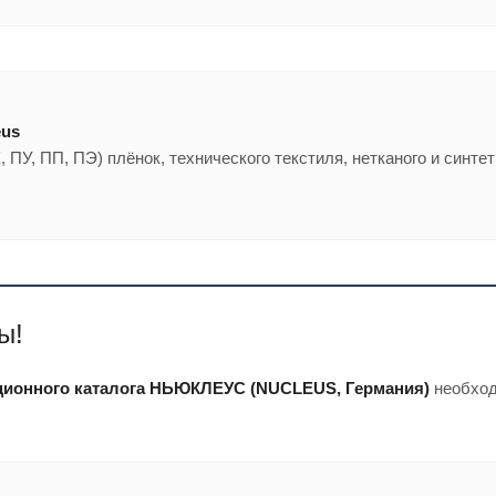
eus
, ПУ, ПП, ПЭ) плёнок, технического текстиля, нетканого и синте
ы!
ионного каталога НЬЮКЛЕУС (NUCLEUS, Германия)
необход