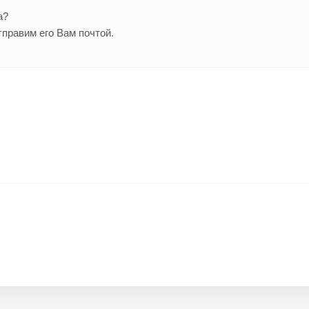
а?
тправим его Вам почтой.