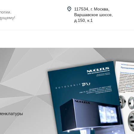
117534, г. Москва,
огии.
Варшавское шоссе,
дущему!
д.150, к.1
менклатуры